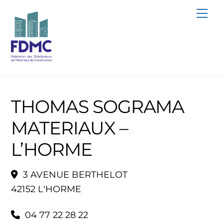
Skip
Me
to
content
THOMAS SOGRAMA
MATERIAUX –
L’HORME
3 AVENUE BERTHELOT
42152 L'HORME
04 77 22 28 22