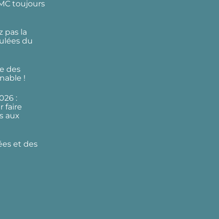
DMC toujours
 pas la
ulées du
e des
nable !
026 :
 faire
s aux
ées et des