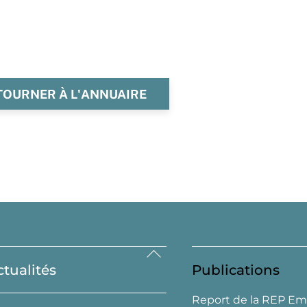
TOURNER À L'ANNUAIRE
Back
ctualités
Publications
To
Top
Report de la REP Em