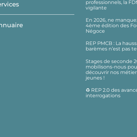
professionnels, la F
ervices
vigilante
En 2026, ne manquez
nnuaire
4ème édition des Fo
Négoce
REP PMCB : La hauss
barèmes n’est pas te
Stages de seconde 2
mobilisons-nous pour
découvrir nos métier
jeunes !
♻️ REP 2.0 des avanc
interrogations