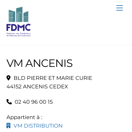
Skip
Me
to
content
VM ANCENIS
BLD PIERRE ET MARIE CURIE
44152 ANCENIS CEDEX
02 40 96 00 15
Appartient à :
VM DISTRIBUTION