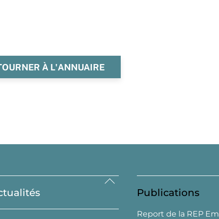
TOURNER À L'ANNUAIRE
Back
ctualités
Publications
To
Top
Report de la REP Em