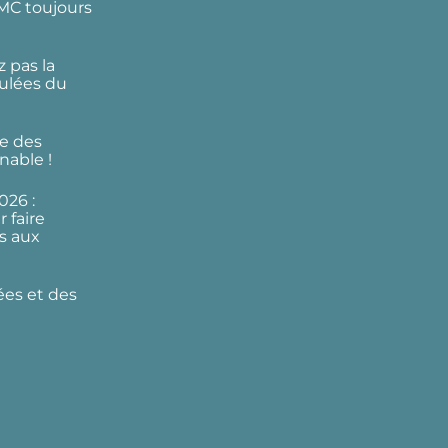
DMC toujours
 pas la
ulées du
e des
nable !
026 :
 faire
s aux
ées et des