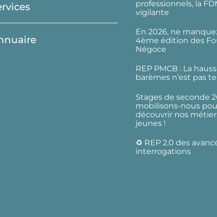
professionnels, la F
ervices
vigilante
En 2026, ne manquez
nnuaire
4ème édition des Fo
Négoce
REP PMCB : La hauss
barèmes n’est pas te
Stages de seconde 2
mobilisons-nous pour
découvrir nos métier
jeunes !
♻️ REP 2.0 des avanc
interrogations