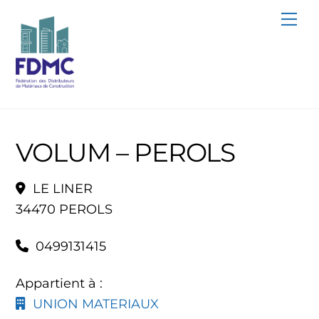
Skip
Me
to
content
VOLUM – PEROLS
LE LINER
34470 PEROLS
0499131415
Appartient à :
UNION MATERIAUX