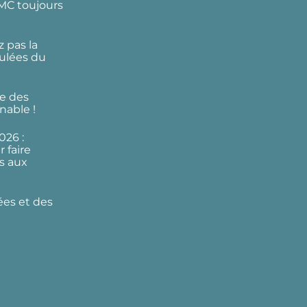
DMC toujours
 pas la
ulées du
e des
nable !
026 :
 faire
s aux
ées et des