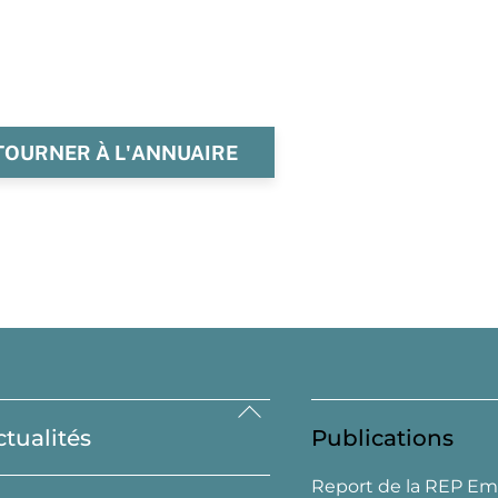
TOURNER À L'ANNUAIRE
Back
ctualités
Publications
To
Top
Report de la REP Em