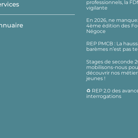
professionnels, la F
ervices
vigilante
En 2026, ne manquez
nnuaire
4ème édition des Fo
Négoce
REP PMCB : La hauss
barèmes n’est pas te
Stages de seconde 2
mobilisons-nous pour
découvrir nos métier
jeunes !
♻️ REP 2.0 des avanc
interrogations