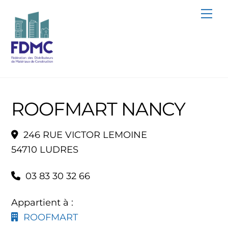
Skip
Me
to
content
ROOFMART NANCY
246 RUE VICTOR LEMOINE
54710 LUDRES
03 83 30 32 66
Appartient à :
ROOFMART