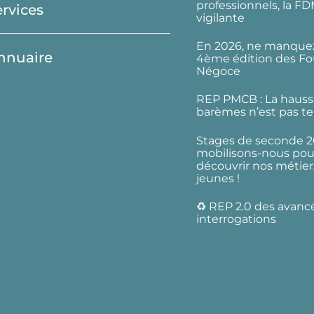
professionnels, la F
ervices
vigilante
En 2026, ne manquez
nnuaire
4ème édition des Fo
Négoce
REP PMCB : La hauss
barèmes n’est pas te
Stages de seconde 2
mobilisons-nous pour
découvrir nos métier
jeunes !
♻️ REP 2.0 des avanc
interrogations