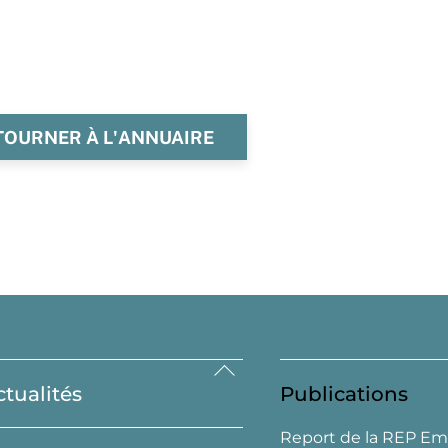
TOURNER À L'ANNUAIRE
Back
ctualités
Publications
To
Top
Report de la REP Em