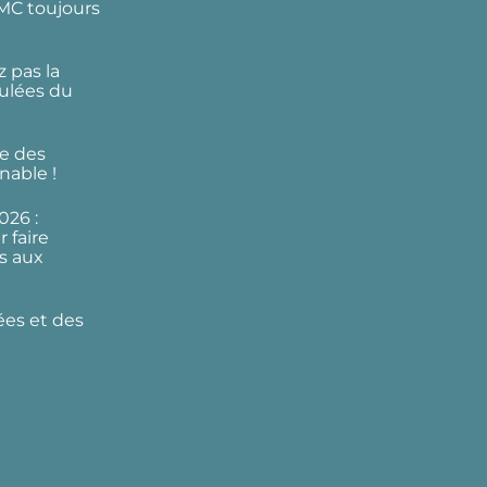
DMC toujours
 pas la
ulées du
e des
nable !
026 :
 faire
s aux
ées et des