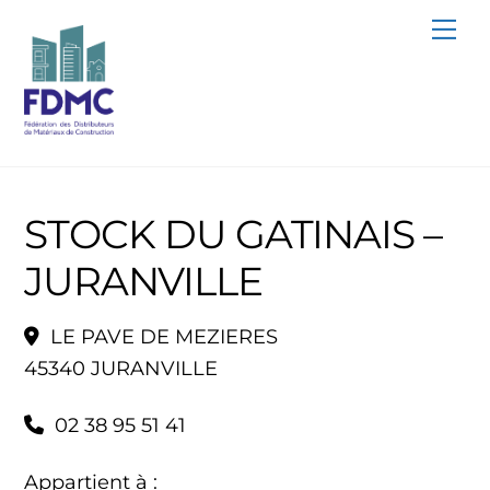
Skip
Me
to
content
STOCK DU GATINAIS –
JURANVILLE
LE PAVE DE MEZIERES
45340 JURANVILLE
02 38 95 51 41
Appartient à :